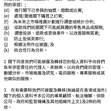
用的渠道）;
(d) 進行閣下已參與的抽獎、遊戲或比賽;
(e) 處理/跟進閣下購買之訂單;
(f) 為未來之市場推廣計劃進行調查或統計分析;
(g) 協助我們挑選閣下可能感興趣的零售商品或服務;
(h) 調查投訴、退款或更換事件，以改善服務質素;
(i) 防止及偵測罪行;
(j) 根據法例作出披露; 及
(k) 綜合性行為分析。
2 閣下同意我們可能披露及轉移您的個人資料予向我們
負有保密責任的代理人、承辦商，以向我們提供管理、
數據分析、市場推廣及研究、電訊服務、專業服務或其
他類似的服務。
3 在有需要時我們可披露及轉移(無論是在香港或海外)
閣下的個人資料予本公司的專業顧問、執法機關、保險
公司、政府和監管機構及其他組織作上文1及2條的用
途。