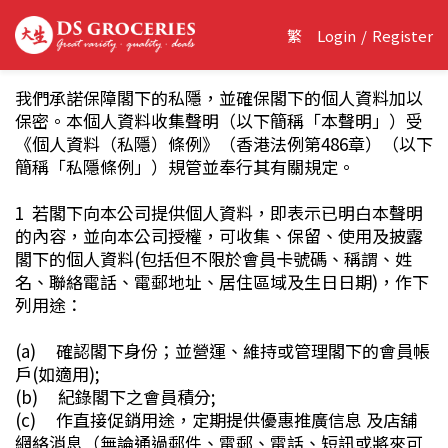
繁
Login
/
Register
我們承諾保障閣下的私隱，並確保閣下的個人資料加以
保密。本個人資料收集聲明（以下簡稱「本聲明」）受
《個人資料（私隱）條例》（香港法例第486章）（以下
簡稱「私隱條例」）規管並奉行其有關規定。
1 若閣下向本公司提供個人資料，即表示已明白本聲明
的內容，並向本公司授權，可收集、保留、使用及披露
閣下的個人資料(包括但不限於會員卡號碼、稱謂、姓
名、聯絡電話、電郵地址、居住區域及生日日期)，作下
列用途：
(a) 確認閣下身份；並營運、維持或管理閣下的會員帳
戶(如適用);
(b) 紀錄閣下之會員積分;
(c) 作直接促銷用途，定期提供優惠推廣信息 及店舖
網絡消息（無論通過郵件、電郵、電話、短訊或將來可