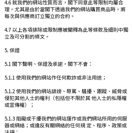
4.6 就我們的網站性質而言，閣下同意此等限制均屬合
理，尤其是由於當閣下透過我們的網站購買商品時，將
每次與供應商訂立獨立的合約。
4.7 以上各項排除或限制應被闡釋為此等條款及細則中獨
立及可分割的條文。
5. 保證
5.1 閣下聲明、保證及承諾，閣下不會：
5.1.1 使用我們的網站作任何欺詐或非法用途；
5.1.2 使用我們的網站誹謗、辱駡、騷擾、跟蹤、威脅或
侵犯其他人士的權利（包括但不限於其 他人士的私隱權
或宣傳權）；
5.1.3 阻礙或干擾我們的網站運作或我們網站所用的伺服
器或網絡；或違反有關網絡的任何規 定、程序、政策或
法規；