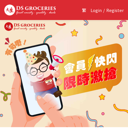
繁
Login
/
Register